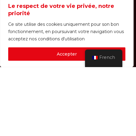
Le respect de votre vie privée, notre
priorité
Ce site utilise des cookies uniquement pour son bon
fonctionnement, en poursuivant votre navigation vous
acceptez nos conditions d'utilisation
Accueil
L’association
Journal ASPIC
Accepter
French
Galeries photos
Boutique
Contact
Actualités
Evènements
Connexion / Inscription
Recettes
Diététique
2 rue d'Ausson
07 67 45 89 23
31210 Ausson