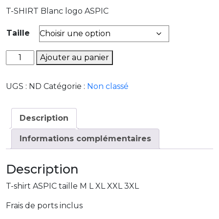
T-SHIRT Blanc logo ASPIC
Taille
quantité
Ajouter au panier
de
T-
UGS :
ND
Catégorie :
Non classé
SHIRT
ASPIC
Description
Informations complémentaires
Description
T-shirt ASPIC taille M L XL XXL 3XL
Frais de ports inclus