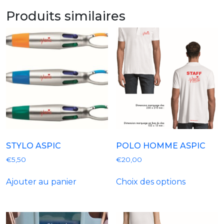
Produits similaires
STYLO ASPIC
POLO HOMME ASPIC
€
5,50
€
20,00
Ce
Ajouter au panier
Choix des options
produit
a
plusieurs
variantes.