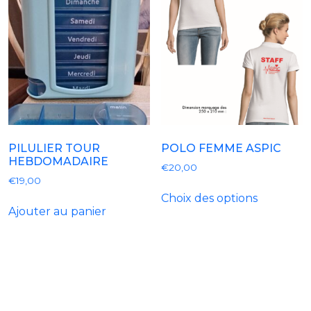
Les
options
peuvent
être
choisies
sur
la
page
de
PILULIER TOUR
POLO FEMME ASPIC
HEBDOMADAIRE
produit
€
20,00
€
19,00
Ce
Choix des options
produit
Ajouter au panier
a
plusieurs
variantes.
Les
options
peuvent