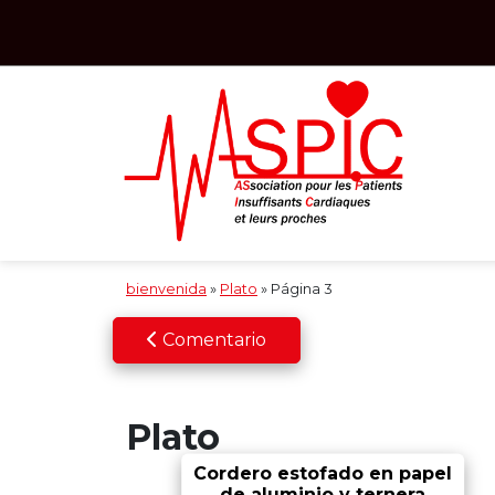
Saltar al contenido principal
bienvenida
»
Plato
»
Página 3
Comentario
Plato
Cordero estofado en papel
de aluminio y ternera