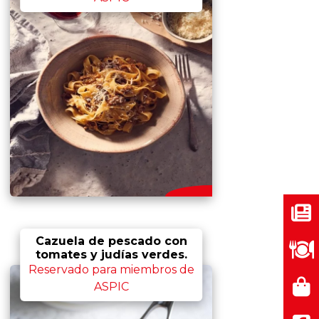
Noti
Cazuela de pescado con
Ingr
tomates y judías verdes.
Reservado para miembros de
Come
ASPIC